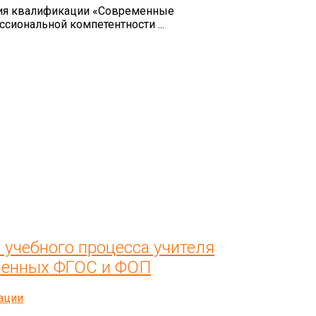
ия квалификации «Современные
сиональной компетентности ...
учебного процесса учителя
вленных ФГОС и ФОП
ации