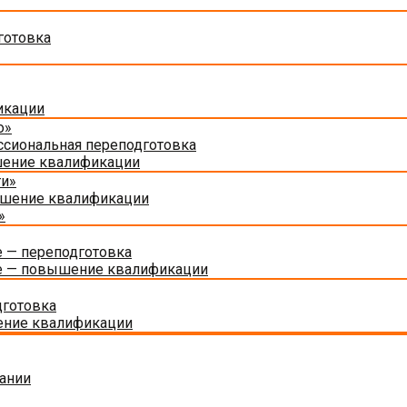
готовка
икации
о»
сиональная переподготовка
шение квалификации
ти»
ышение квалификации
»
 — переподготовка
е — повышение квалификации
дготовка
ение квалификации
ании