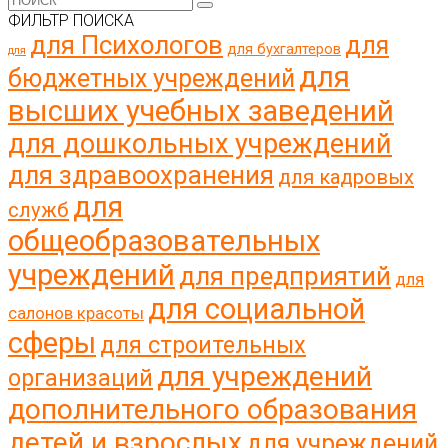
ФИЛЬТР ПОИСКА
для Психологов
для
для бухгалтеров
для
для
бюджетных учреждений
высших учебных заведений
для дошкольных учреждений
для здравоохранения
для кадровых
для
служб
общеобразовательных
учреждений
для предприятий
для
для социальной
салонов красоты
сферы
для строительных
для учреждений
организаций
дополнительного образования
детей и взрослых
для учреждений