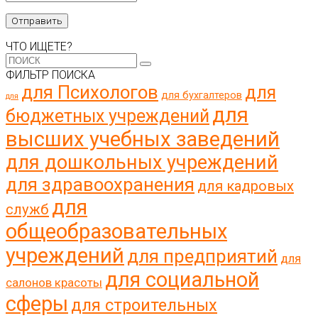
ЧТО ИЩЕТЕ?
ФИЛЬТР ПОИСКА
для Психологов
для
для бухгалтеров
для
для
бюджетных учреждений
высших учебных заведений
для дошкольных учреждений
для здравоохранения
для кадровых
для
служб
общеобразовательных
учреждений
для предприятий
для
для социальной
салонов красоты
сферы
для строительных