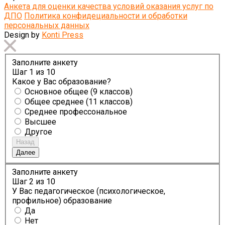
Анкета для оценки качества условий оказания услуг по
ДПО
Политика конфидециальности и обработки
персональных данных
Design by
Konti Press
Заполните анкету
Шаг
1
из 10
Какое у Вас образование?
Основное общее (9 классов)
Общее среднее (11 классов)
Среднее профессональное
Высшее
Другое
Назад
Далее
Заполните анкету
Шаг
2
из 10
У Вас педагогическое (психологическое,
профильное) образование
Да
Нет