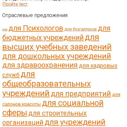
Пройти тест
Отраслевые предложения
для Психологов
для
для бухгалтеров
для
для
бюджетных учреждений
высших учебных заведений
для дошкольных учреждений
для здравоохранения
для кадровых
для
служб
общеобразовательных
учреждений
для предприятий
для
для социальной
салонов красоты
сферы
для строительных
для учреждений
организаций