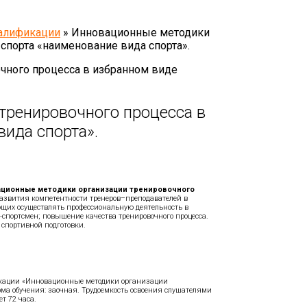
валификации
»
Инновационные методики
спорта «наименование вида спорта».
тренировочного процесса в
вида спорта».
ационные методики организации тренировочного
азвития компетентности тренеров–преподавателей в
щих осуществлять профессиональную деятельность в
-спортсмен; повышение качества тренировочного процесса.
 спортивной подготовки.
кации «Инновационные методики организации
орма обучения: заочная. Трудоемкость освоения слушателями
т 72 часа.