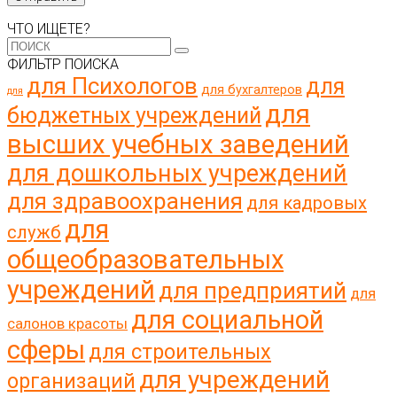
ЧТО ИЩЕТЕ?
ФИЛЬТР ПОИСКА
для Психологов
для
для бухгалтеров
для
для
бюджетных учреждений
высших учебных заведений
для дошкольных учреждений
для здравоохранения
для кадровых
для
служб
общеобразовательных
учреждений
для предприятий
для
для социальной
салонов красоты
сферы
для строительных
для учреждений
организаций