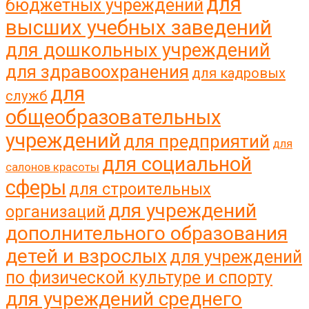
для
бюджетных учреждений
высших учебных заведений
для дошкольных учреждений
для здравоохранения
для кадровых
для
служб
общеобразовательных
учреждений
для предприятий
для
для социальной
салонов красоты
сферы
для строительных
для учреждений
организаций
дополнительного образования
детей и взрослых
для учреждений
по физической культуре и спорту
для учреждений среднего