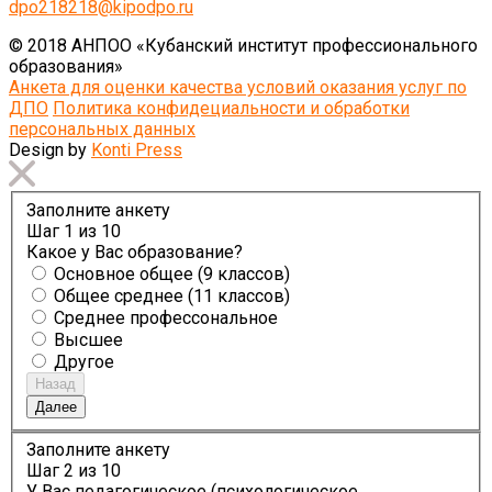
dpo218218@kipodpo.ru
© 2018 АНПОО «Кубанский институт профессионального
образования»
Анкета для оценки качества условий оказания услуг по
ДПО
Политика конфидециальности и обработки
персональных данных
Design by
Konti Press
Заполните анкету
Шаг
1
из 10
Какое у Вас образование?
Основное общее (9 классов)
Общее среднее (11 классов)
Среднее профессональное
Высшее
Другое
Назад
Далее
Заполните анкету
Шаг
2
из 10
У Вас педагогическое (психологическое,