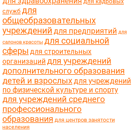
для здравоохранения
для кадровых
для
служб
общеобразовательных
учреждений
для предприятий
для
для социальной
салонов красоты
сферы
для строительных
для учреждений
организаций
дополнительного образования
детей и взрослых
для учреждений
по физической культуре и спорту
для учреждений среднего
профессионального
образования
для центров занятости
населения