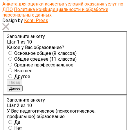
Анкета для оценки качества условий оказания услуг по
ДПО
Политика конфидециальности и обработки
персональных данных
Design by
Konti Press
Заполните анкету
Шаг
1
из 10
Какое у Вас образование?
Основное общее (9 классов)
Общее среднее (11 классов)
Среднее профессональное
Высшее
Другое
Назад
Далее
Заполните анкету
Шаг
2
из 10
У Вас педагогическое (психологическое,
профильное) образование
Да
Нет