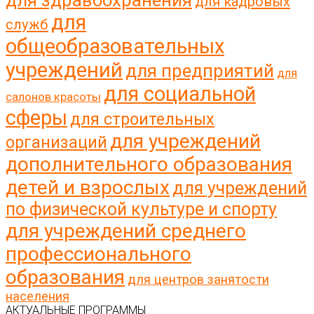
для здравоохранения
для кадровых
для
служб
общеобразовательных
учреждений
для предприятий
для
для социальной
салонов красоты
сферы
для строительных
для учреждений
организаций
дополнительного образования
детей и взрослых
для учреждений
по физической культуре и спорту
для учреждений среднего
профессионального
образования
для центров занятости
населения
АКТУАЛЬНЫЕ ПРОГРАММЫ