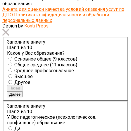
образования»
Анкета для оценки качества условий оказания услуг по
ДПО
Политика конфидециальности и обработки
персональных данных
Design by
Konti Press
Заполните анкету
Шаг
1
из 10
Какое у Вас образование?
Основное общее (9 классов)
Общее среднее (11 классов)
Среднее профессональное
Высшее
Другое
Назад
Далее
Заполните анкету
Шаг
2
из 10
У Вас педагогическое (психологическое,
профильное) образование
Да