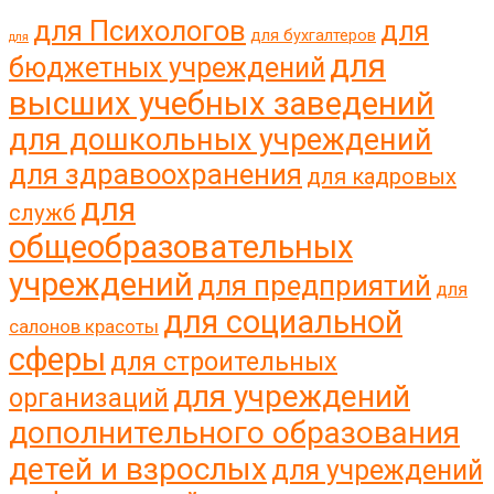
для Психологов
для
для бухгалтеров
для
для
бюджетных учреждений
высших учебных заведений
для дошкольных учреждений
для здравоохранения
для кадровых
для
служб
общеобразовательных
учреждений
для предприятий
для
для социальной
салонов красоты
сферы
для строительных
для учреждений
организаций
дополнительного образования
детей и взрослых
для учреждений