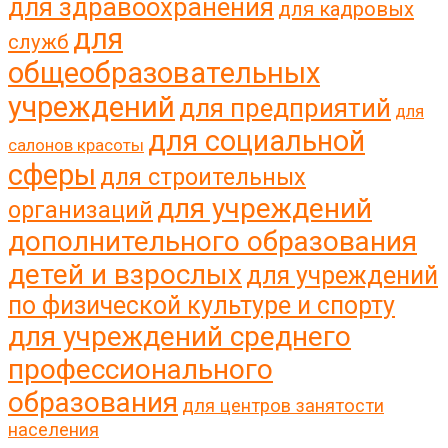
для здравоохранения
для кадровых
для
служб
общеобразовательных
учреждений
для предприятий
для
для социальной
салонов красоты
сферы
для строительных
для учреждений
организаций
дополнительного образования
детей и взрослых
для учреждений
по физической культуре и спорту
для учреждений среднего
профессионального
образования
для центров занятости
населения