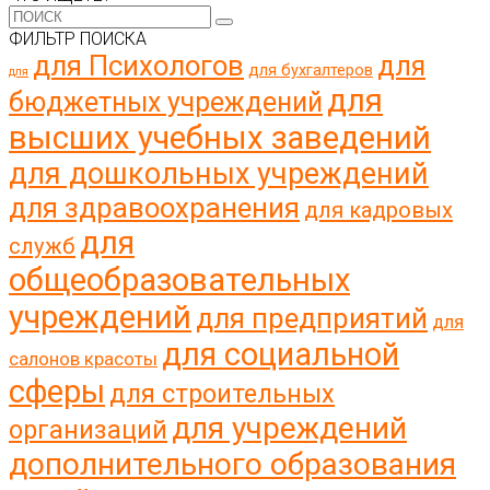
ФИЛЬТР ПОИСКА
для Психологов
для
для бухгалтеров
для
для
бюджетных учреждений
высших учебных заведений
для дошкольных учреждений
для здравоохранения
для кадровых
для
служб
общеобразовательных
учреждений
для предприятий
для
для социальной
салонов красоты
сферы
для строительных
для учреждений
организаций
дополнительного образования