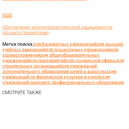
ЕЩЕ
Обеспечение антитеррористической защищенности
объекта (территории)
Метки поиска:
для бюджетных учреждений
для высших
учебных заведений
для дошкольных учреждений
для
здравоохранения
для общеобразовательных
учреждений
для предприятий
для социальной сферы
для
строительных организаций
для учреждений
дополнительного образования детей и взрослых
для
учреждений по физической культуре и спорту
для
учреждений среднего профессионального образования
СМОТРИТЕ ТАКЖЕ