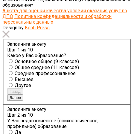
образования»
Анкета для оценки качества условий оказания услуг по
ДПО
Политика конфидециальности и обработки
персональных данных
Design by
Konti Press
Заполните анкету
Шаг
1
из 10
Какое у Вас образование?
Основное общее (9 классов)
Общее среднее (11 классов)
Среднее профессональное
Высшее
Другое
Назад
Далее
Заполните анкету
Шаг
2
из 10
У Вас педагогическое (психологическое,
профильное) образование
Да