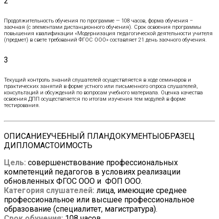
2
Продолжительность обучения по программе — 108 часов, форма обучения –
заочная (с элементами дистанционного обучения). Срок освоения программы
повышения квалификации «Модернизация педагогической деятельности учителя
(предмет) в свете требований ФГОС ООО» составляет 21 день заочного обучения.
3
Текущий контроль знаний слушателей осуществляется в ходе семинаров и
практических занятий в форме устного или письменного опроса слушателей,
консультаций и обсуждений по вопросам учебного материала. Оценка качества
освоения ДПП осуществляется по итогам изучения тем модулей в форме
тестирования.
ОПИСАНИЕ
УЧЕБНЫЙ ПЛАН
ДОКУМЕНТЫ
ОБРАЗЕЦ
ДИПЛОМА
СТОИМОСТЬ
Цель:
совершенствование профессиональных
компетенций педагогов в условиях реализации
обновленных ФГОС ООО и ФОП ООО.
Категория слушателей:
лица, имеющие среднее
профессиональное или высшее профессиональное
образование (специалитет, магистратура).
Срок обучения:
108 часов.