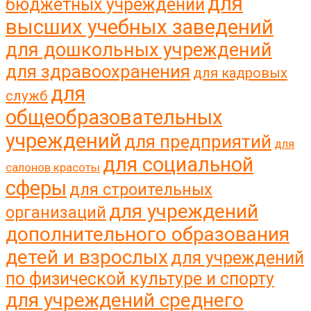
для
бюджетных учреждений
высших учебных заведений
для дошкольных учреждений
для здравоохранения
для кадровых
для
служб
общеобразовательных
учреждений
для предприятий
для
для социальной
салонов красоты
сферы
для строительных
для учреждений
организаций
дополнительного образования
детей и взрослых
для учреждений
по физической культуре и спорту
для учреждений среднего