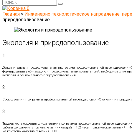
0
Главная
»
Инженерно-технологическое направление, пер
природопользование
Экология и природопользование
1
Дополнительная профессиональная программа профессиональной переподготовки «
формирования у обучающихся профессиональных компетенций, необходимых им при 
экологии и рационального природопользования.
2
Срок освоения программы профессиональной переподготовки «Экология и природопо
3
Трудоемкость освоения слушателями программы профессиональной переподготовки с
работы слушателя, в том числе из них лекций – 132 часа, практических занятий – 44
на контроль качества освоения ДПП.