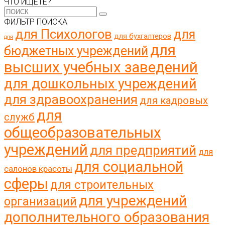
ЧТО ИЩЕТЕ?
ФИЛЬТР ПОИСКА
для Психологов
для
для бухгалтеров
для
для
бюджетных учреждений
высших учебных заведений
для дошкольных учреждений
для здравоохранения
для кадровых
для
служб
общеобразовательных
учреждений
для предприятий
для
для социальной
салонов красоты
сферы
для строительных
для учреждений
организаций
дополнительного образования