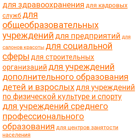
для здравоохранения
для кадровых
для
служб
общеобразовательных
учреждений
для предприятий
для
для социальной
салонов красоты
сферы
для строительных
для учреждений
организаций
дополнительного образования
детей и взрослых
для учреждений
по физической культуре и спорту
для учреждений среднего
профессионального
образования
для центров занятости
населения