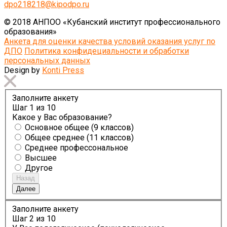
dpo218218@kipodpo.ru
© 2018 АНПОО «Кубанский институт профессионального
образования»
Анкета для оценки качества условий оказания услуг по
ДПО
Политика конфидециальности и обработки
персональных данных
Design by
Konti Press
Заполните анкету
Шаг
1
из 10
Какое у Вас образование?
Основное общее (9 классов)
Общее среднее (11 классов)
Среднее профессональное
Высшее
Другое
Назад
Далее
Заполните анкету
Шаг
2
из 10